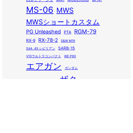
M4A1
MP7A1
MS-06
MWS
MWSショートカスタム
RGM-79
PG Unleashed
PTA
RX-78-2
RX-9
S&W M19
SARB-15
SAA .45 シビリアン
V10ウルトラコンパクト
WE P90
エアガン
ガンダム
ザク
グロック26 Advance
ザブングル
ジム
パトレイバー
スカーH
バッシュ
ベルマーク
プラモデル
マスターグレード
化粧品の成分
楽プラ
音楽教室