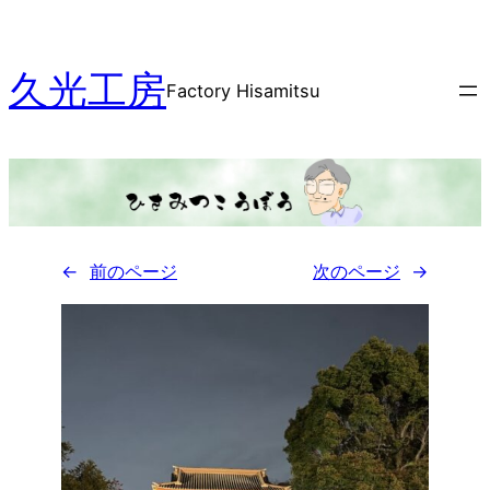
内
容
久光工房
を
Factory Hisamitsu
ス
キ
ッ
プ
←
前のページ
次のページ
→