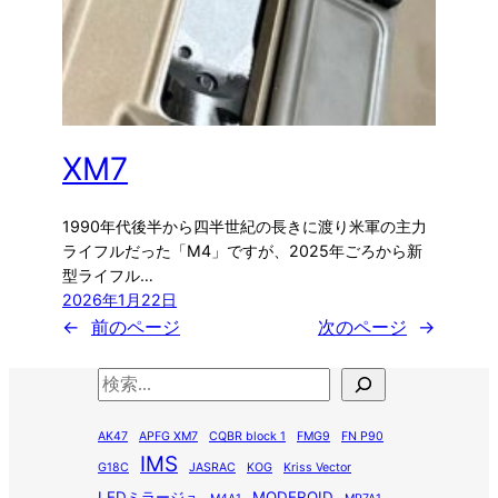
XM7
1990年代後半から四半世紀の長きに渡り米軍の主力
ライフルだった「M4」ですが、2025年ごろから新
型ライフル…
2026年1月22日
←
前のページ
次のページ
→
検
索
AK47
APFG XM7
CQBR block 1
FMG9
FN P90
IMS
G18C
JASRAC
KOG
Kriss Vector
LEDミラージュ
MODEROID