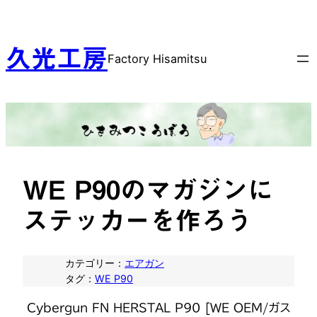
内
容
を
久光工房
Factory Hisamitsu
ス
キ
ッ
プ
WE P90のマガジンに
ステッカーを作ろう
カテゴリー：
エアガン
タグ：
WE P90
Cybergun FN HERSTAL P90 [WE OEM/ガス