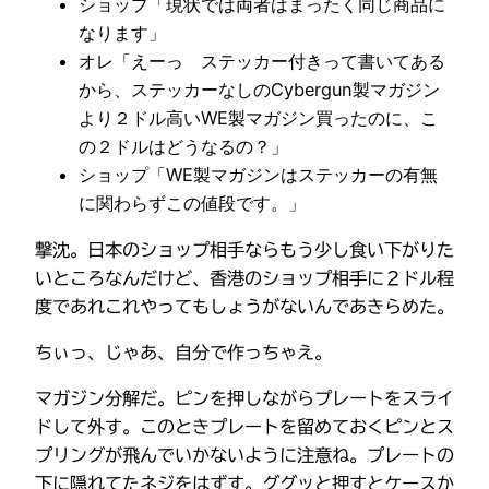
ショップ「現状では両者はまったく同じ商品に
なります」
オレ「えーっ ステッカー付きって書いてある
から、ステッカーなしのCybergun製マガジン
より２ドル高いWE製マガジン買ったのに、こ
の２ドルはどうなるの？」
ショップ「WE製マガジンはステッカーの有無
に関わらずこの値段です。」
撃沈。日本のショップ相手ならもう少し食い下がりた
いところなんだけど、香港のショップ相手に２ドル程
度であれこれやってもしょうがないんであきらめた。
ちぃっ、じゃあ、自分で作っちゃえ。
マガジン分解だ。ピンを押しながらプレートをスライ
ドして外す。このときプレートを留めておくピンとス
プリングが飛んでいかないように注意ね。プレートの
下に隠れてたネジをはずす。ググッと押すとケースか