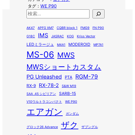
タグ：
WE P90
検
索
AK47
APFG XM7
CQBR block 1
FMG9
FN P90
IMS
G18C
JASRAC
KOG
Kriss Vector
LEDミラージュ
MODEROID
M4A1
MP7A1
MS-06
MWS
MWSショートカスタム
RGM-79
PG Unleashed
PTA
RX-78-2
RX-9
S&W M19
SARB-15
SAA .45 シビリアン
V10ウルトラコンパクト
WE P90
エアガン
ガンダム
ザク
グロック26 Advance
ザブングル