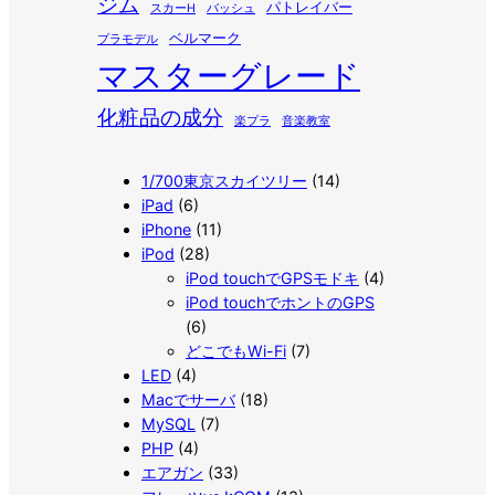
ジム
パトレイバー
スカーH
バッシュ
ベルマーク
プラモデル
マスターグレード
化粧品の成分
楽プラ
音楽教室
1/700東京スカイツリー
(14)
iPad
(6)
iPhone
(11)
iPod
(28)
iPod touchでGPSモドキ
(4)
iPod touchでホントのGPS
(6)
どこでもWi-Fi
(7)
LED
(4)
Macでサーバ
(18)
MySQL
(7)
PHP
(4)
エアガン
(33)