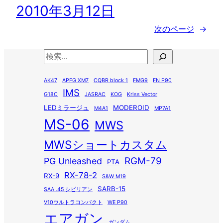
2010年3月12日
次のページ
→
検
索
AK47
APFG XM7
CQBR block 1
FMG9
FN P90
IMS
G18C
JASRAC
KOG
Kriss Vector
LEDミラージュ
MODEROID
M4A1
MP7A1
MS-06
MWS
MWSショートカスタム
RGM-79
PG Unleashed
PTA
RX-78-2
RX-9
S&W M19
SARB-15
SAA .45 シビリアン
V10ウルトラコンパクト
WE P90
エアガン
ガンダム