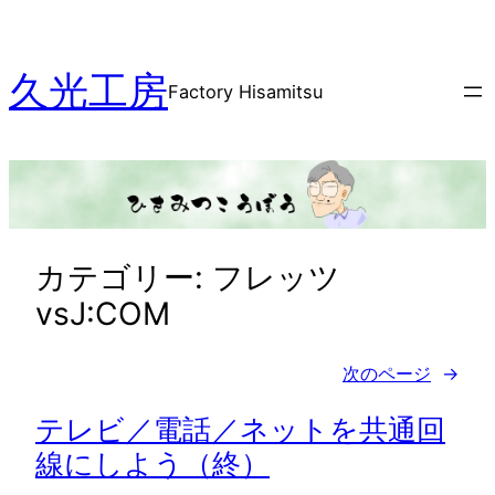
内
容
久光工房
を
Factory Hisamitsu
ス
キ
ッ
プ
カテゴリー:
フレッツ
vsJ:COM
次のページ
→
テレビ／電話／ネットを共通回
線にしよう（終）