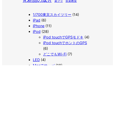
化粧品の成分
楽プラ
音楽教室
1/700東京スカイツリー
(14)
iPad
(6)
iPhone
(11)
iPod
(28)
iPod touchでGPSモドキ
(4)
iPod touchでホントのGPS
(6)
どこでもWi-Fi
(7)
LED
(4)
Macでサーバ
(18)
MySQL
(7)
PHP
(4)
エアガン
(33)
フレッツvsJ:COM
(13)
プラモデル
(82)
RXガンダム博物館
(12)
V作戦博物館
(3)
アムロ博物館
(3)