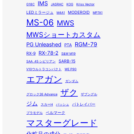
IMS
G18C
JASRAC
KOG
Kriss Vector
LEDミラージュ
MODEROID
M4A1
MP7A1
MS-06
MWS
MWSショートカスタム
RGM-79
PG Unleashed
PTA
RX-78-2
RX-9
S&W M19
SARB-15
SAA .45 シビリアン
V10ウルトラコンパクト
WE P90
エアガン
ガンダム
ザク
グロック26 Advance
ザブングル
ジム
パトレイバー
スカーH
バッシュ
ベルマーク
プラモデル
マスターグレード