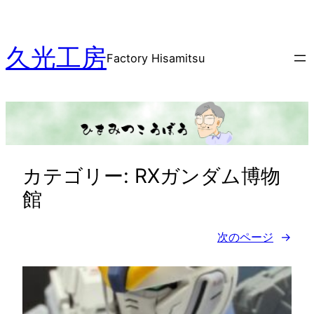
内
容
久光工房
を
Factory Hisamitsu
ス
キ
ッ
プ
カテゴリー:
RXガンダム博物
館
次のページ
→