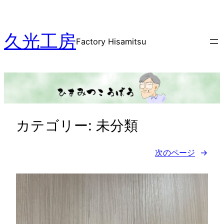
内
容
久光工房
を
Factory Hisamitsu
ス
キ
ッ
プ
カテゴリー:
未分類
次のページ
→