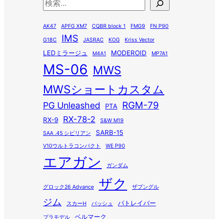
検
索
AK47
APFG XM7
CQBR block 1
FMG9
FN P90
IMS
G18C
JASRAC
KOG
Kriss Vector
LEDミラージュ
MODEROID
M4A1
MP7A1
MS-06
MWS
MWSショートカスタム
RGM-79
PG Unleashed
PTA
RX-78-2
RX-9
S&W M19
SARB-15
SAA .45 シビリアン
V10ウルトラコンパクト
WE P90
エアガン
ガンダム
ザク
グロック26 Advance
ザブングル
ジム
パトレイバー
スカーH
バッシュ
ベルマーク
プラモデル