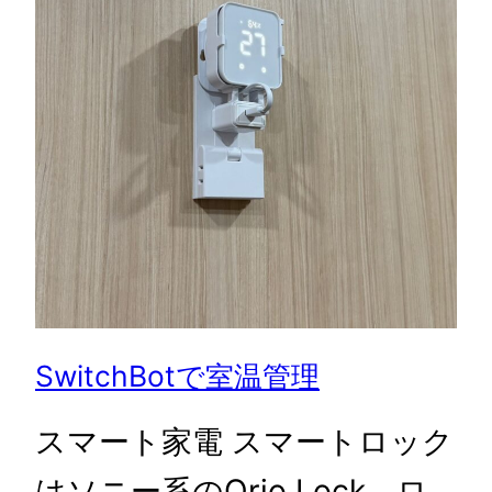
SwitchBotで室温管理
スマート家電 スマートロック
はソニー系のQrio Lock、ロ