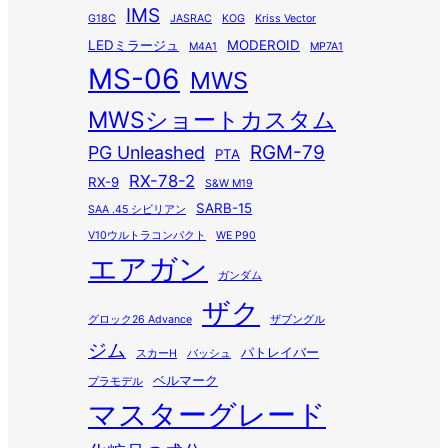
IMS
G18C
JASRAC
KOG
Kriss Vector
LEDミラージュ
MODEROID
M4A1
MP7A1
MS-06
MWS
MWSショートカスタム
RGM-79
PG Unleashed
PTA
RX-78-2
RX-9
S&W M19
SARB-15
SAA .45 シビリアン
V10ウルトラコンパクト
WE P90
エアガン
ガンダム
ザク
グロック26 Advance
ザブングル
ジム
パトレイバー
スカーH
バッシュ
ベルマーク
プラモデル
マスターグレード