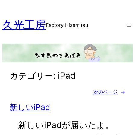
内
容
久光工房
を
Factory Hisamitsu
ス
キ
ッ
プ
カテゴリー:
iPad
次のページ
→
新しいiPad
新しいiPadが届いたよ。