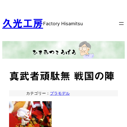
内
容
を
久光工房
Factory Hisamitsu
ス
キ
ッ
プ
真武者頑駄無 戦国の陣
カテゴリー：
プラモデル