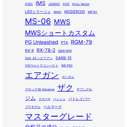
IMS
G18C
JASRAC
KOG
Kriss Vector
LEDミラージュ
MODEROID
M4A1
MP7A1
MS-06
MWS
MWSショートカスタム
RGM-79
PG Unleashed
PTA
RX-78-2
RX-9
S&W M19
SARB-15
SAA .45 シビリアン
V10ウルトラコンパクト
WE P90
エアガン
ガンダム
ザク
グロック26 Advance
ザブングル
ジム
パトレイバー
スカーH
バッシュ
ベルマーク
プラモデル
マスターグレード