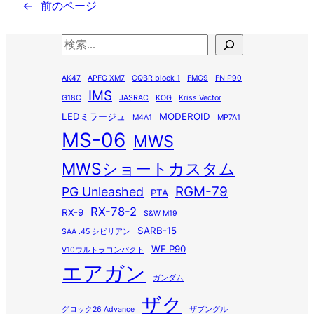
←
前のページ
検
索
AK47
APFG XM7
CQBR block 1
FMG9
FN P90
IMS
G18C
JASRAC
KOG
Kriss Vector
LEDミラージュ
MODEROID
M4A1
MP7A1
MS-06
MWS
MWSショートカスタム
RGM-79
PG Unleashed
PTA
RX-78-2
RX-9
S&W M19
SARB-15
SAA .45 シビリアン
WE P90
V10ウルトラコンパクト
エアガン
ガンダム
ザク
グロック26 Advance
ザブングル