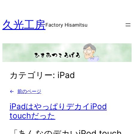
内
容
久光工房
を
Factory Hisamitsu
ス
キ
ッ
プ
カテゴリー:
iPad
←
前のページ
iPadはやっぱりデカイiPod
touchだった
「あんなのデカいiPod touch