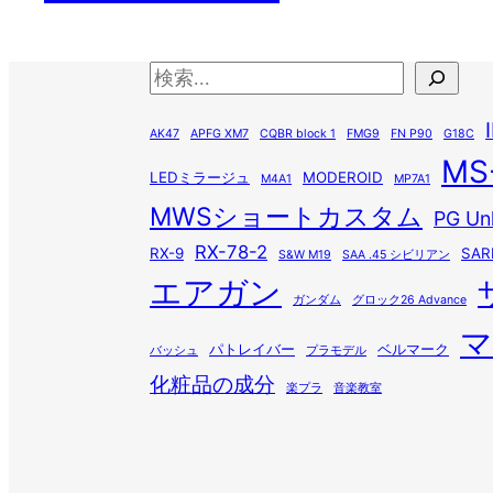
検
索
AK47
APFG XM7
CQBR block 1
FMG9
FN P90
G18C
MS
LEDミラージュ
MODEROID
M4A1
MP7A1
MWSショートカスタム
PG Un
RX-78-2
RX-9
SAR
S&W M19
SAA .45 シビリアン
エアガン
ガンダム
グロック26 Advance
マ
パトレイバー
ベルマーク
バッシュ
プラモデル
化粧品の成分
楽プラ
音楽教室