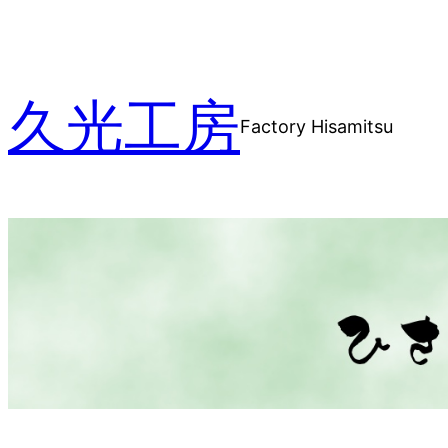
内
容
を
久光工房
ス
Factory Hisamitsu
キ
ッ
プ