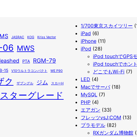
1/700東京スカイツリー
(
iPad
(6)
IMS
JASRAC
KOG
Kriss Vector
iPhone
(11)
-06
MWS
iPod
(28)
iPod touchでGP
RGM-79
leashed
PTA
iPod touchでホン
B-15
どこでもWi-Fi
(7)
V10ウルトラコンパクト
WE P90
ザク
LED
(4)
ジム
ザブングル
スカーH
Macでサーバ
(18)
スターグレード
MySQL
(7)
PHP
(4)
エアガン
(33)
フレッツvsJ:COM
(13)
プラモデル
(82)
RXガンダム博物館
(