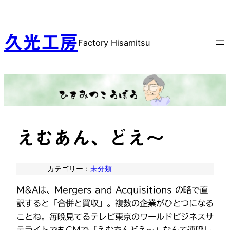
内
容
を
久光工房
Factory Hisamitsu
ス
キ
ッ
プ
えむあん、どえ〜
カテゴリー：
未分類
M&Aは、Mergers and Acquisitions の略で直
訳すると「合併と買収」。複数の企業がひとつになる
ことね。毎晩見てるテレビ東京のワールドビジネスサ
テライトでもCMで「えむあんどえ〜」なんて連呼し