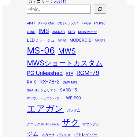
カテゴリー：
未分類
検
索
AK47
APFG XM7
CQBR block 1
FMG9
FN P90
IMS
G18C
JASRAC
KOG
Kriss Vector
LEDミラージュ
MODEROID
M4A1
MP7A1
MS-06
MWS
MWSショートカスタム
RGM-79
PG Unleashed
PTA
RX-78-2
RX-9
S&W M19
SARB-15
SAA .45 シビリアン
WE P90
V10ウルトラコンパクト
エアガン
ガンダム
ザク
グロック26 Advance
ザブングル
ジム
パトレイバー
スカーH
バッシュ