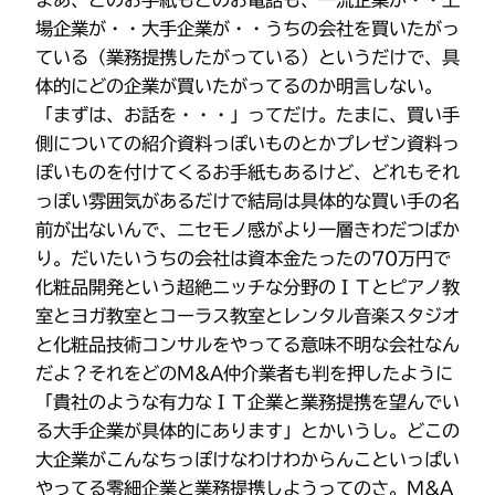
まあ、どのお手紙もどのお電話も、一流企業が・・上
場企業が・・大手企業が・・うちの会社を買いたがっ
ている（業務提携したがっている）というだけで、具
体的にどの企業が買いたがってるのか明言しない。
「まずは、お話を・・・」ってだけ。たまに、買い手
側についての紹介資料っぽいものとかプレゼン資料っ
ぽいものを付けてくるお手紙もあるけど、どれもそれ
っぽい雰囲気があるだけで結局は具体的な買い手の名
前が出ないんで、ニセモノ感がより一層きわだつばか
り。だいたいうちの会社は資本金たったの70万円で
化粧品開発という超絶ニッチな分野のＩＴとピアノ教
室とヨガ教室とコーラス教室とレンタル音楽スタジオ
と化粧品技術コンサルをやってる意味不明な会社なん
だよ？それをどのM&A仲介業者も判を押したように
「貴社のような有力なＩＴ企業と業務提携を望んでい
る大手企業が具体的にあります」とかいうし。どこの
大企業がこんなちっぽけなわけわからんこといっぱい
やってる零細企業と業務提携しようってのさ。M&A