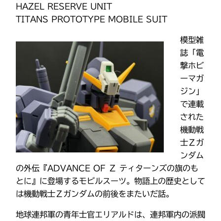
HAZEL RESERVE UNIT
TITANS PROTOTYPE MOBILE SUIT
模型雑
誌「電
撃ホビ
ーマガ
ジン」
で連載
された
機動戦
士Ζガ
ンダム
の外伝『ADVANCE OF Ζ ティターンズの旗のも
とに』に登場するモビルスーツ。物語上の歴史として
は機動戦士Ｚガンダムの前後をまたいだ話。
地球連邦軍の青年士官エリアルドは、連邦軍内の派閥