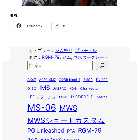
共有:
Facebook
X
カテゴリー：
ジム祭り
, 
プラモデル
タグ：
RGM-79
, 
ジム
, 
マスターグレード
検
索
AK47
APFG XM7
CQBR block 1
FMG9
FN P90
IMS
G18C
JASRAC
KOG
Kriss Vector
LEDミラージュ
MODEROID
M4A1
MP7A1
MS-06
MWS
MWSショートカスタム
RGM-79
PG Unleashed
PTA
RX-78-2
RX-9