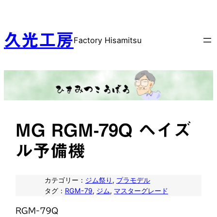
内
容
を
久光工房
Factory Hisamitsu
ス
キ
ッ
プ
MG RGM-79Q ヘイズ
ル予備機
カテゴリー：
ジム祭り
, 
プラモデル
タグ：
RGM-79
, 
ジム
, 
マスターグレード
RGM-79Q