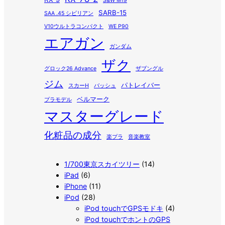
S&W M19
SARB-15
SAA .45 シビリアン
V10ウルトラコンパクト
WE P90
エアガン
ガンダム
ザク
グロック26 Advance
ザブングル
ジム
パトレイバー
スカーH
バッシュ
ベルマーク
プラモデル
マスターグレード
化粧品の成分
楽プラ
音楽教室
1/700東京スカイツリー
(14)
iPad
(6)
iPhone
(11)
iPod
(28)
iPod touchでGPSモドキ
(4)
iPod touchでホントのGPS