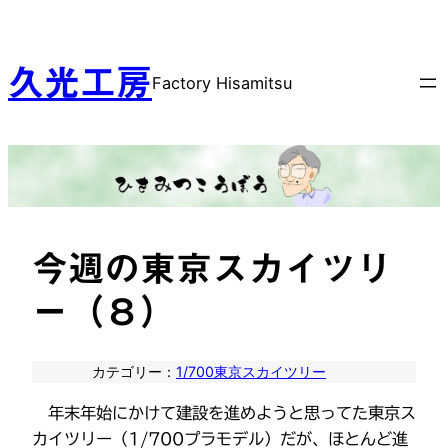
内
容
を
久光工房
Factory Hisamitsu
ス
キ
ッ
プ
今週の東京スカイツリ
ー（８）
カテゴリー：
1/700東京スカイツリー
年末年始にかけて建設を進めようと思ってた東京ス
カイツリー（1/700プラモデル）だが、ほとんど進