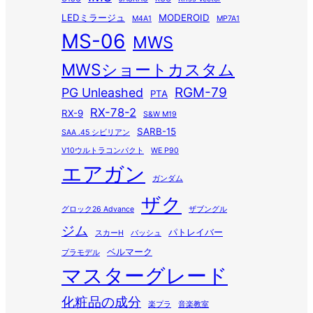
LEDミラージュ
MODEROID
M4A1
MP7A1
MS-06
MWS
MWSショートカスタム
RGM-79
PG Unleashed
PTA
RX-78-2
RX-9
S&W M19
SARB-15
SAA .45 シビリアン
V10ウルトラコンパクト
WE P90
エアガン
ガンダム
ザク
グロック26 Advance
ザブングル
ジム
パトレイバー
スカーH
バッシュ
ベルマーク
プラモデル
マスターグレード
化粧品の成分
楽プラ
音楽教室