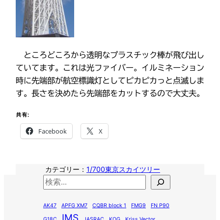
ところどころから透明なプラスチック棒が飛び出し
ていてます。これは光ファイバー。イルミネーション
時に先端部が航空標識灯としてピカピカっと点滅しま
す。長さを決めたら先端部をカットするので大丈夫。
共有:
Facebook
X
カテゴリー：
1/700東京スカイツリー
検
索
AK47
APFG XM7
CQBR block 1
FMG9
FN P90
IMS
G18C
JASRAC
KOG
Kriss Vector