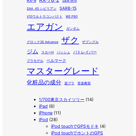
RX-9
S&W M19
SARB-15
SAA .45 シビリアン
V10ウルトラコンパクト
WE P90
エアガン
ガンダム
ザク
グロック26 Advance
ザブングル
ジム
パトレイバー
スカーH
バッシュ
ベルマーク
プラモデル
マスターグレード
化粧品の成分
楽プラ
音楽教室
1/700東京スカイツリー
(14)
iPad
(6)
iPhone
(11)
iPod
(28)
iPod touchでGPSモドキ
(4)
iPod touchでホントのGPS