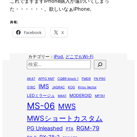
これでますますiPhone購入が遠のいてしまっ
た・・・・・・。欲しいなぁiPhone。
共有:
Facebook
X
カテゴリー：
iPod
, 
どこでもWi-Fi
検
索
AK47
APFG XM7
CQBR block 1
FMG9
FN P90
IMS
G18C
JASRAC
KOG
Kriss Vector
LEDミラージュ
MODEROID
M4A1
MP7A1
MS-06
MWS
MWSショートカスタム
RGM-79
PG Unleashed
PTA
RX-78-2