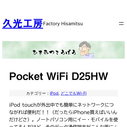
内
容
を
久光工房
Factory Hisamitsu
ス
キ
ッ
プ
Pocket WiFi D25HW
カテゴリー：
iPod
, 
どこでもWi-Fi
iPod touchが外出中でも簡単にネットワークにつ
ながれば便利だ！！（だったらiPhone買えばいいん
だけどさ）。ノートパソコン用にイー・モバイルを使
ってるんだけど、そのデータ通信端末がこんな風に↓