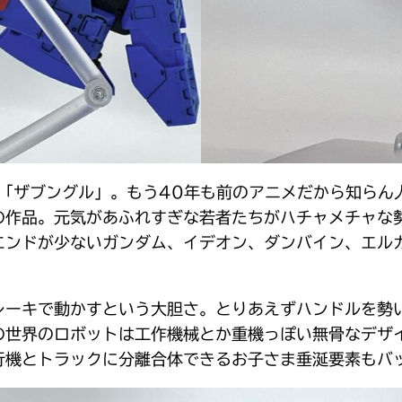
た「ザブングル」。もう40年も前のアニメだから知ら
の作品。元気があふれすぎな若者たちがハチャメチャな
エンドが少ないガンダム、イデオン、ダンバイン、エル
レーキで動かすという大胆さ。とりあえずハンドルを勢
の世界のロボットは工作機械とか重機っぽい無骨なデザ
行機とトラックに分離合体できるお子さま垂涎要素もバ