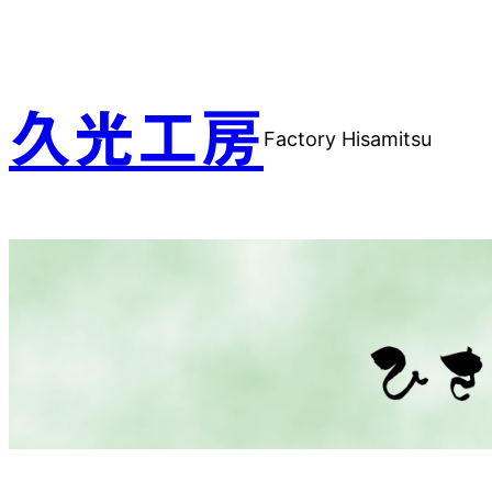
内
容
を
ス
久光工房
Factory Hisamitsu
キ
ッ
プ