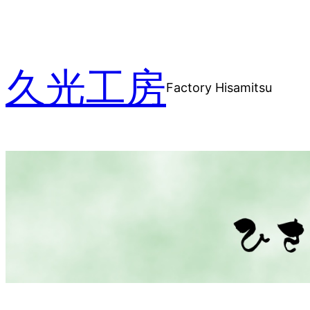
内
容
を
久光工房
ス
Factory Hisamitsu
キ
ッ
プ