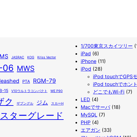
1/700東京スカイツリー
(
iPad
(6)
IMS
JASRAC
KOG
Kriss Vector
iPhone
(11)
-06
MWS
iPod
(28)
iPod touchでGP
RGM-79
leashed
PTA
iPod touchでホン
B-15
どこでもWi-Fi
(7)
V10ウルトラコンパクト
WE P90
ザク
LED
(4)
ジム
ザブングル
スカーH
Macでサーバ
(18)
スターグレード
MySQL
(7)
PHP
(4)
エアガン
(33)