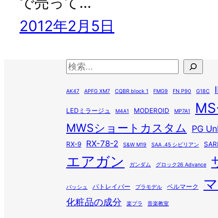
で売って…
2012年2月5日
検
索
AK47
APFG XM7
CQBR block 1
FMG9
FN P90
G18C
MS
LEDミラージュ
MODEROID
M4A1
MP7A1
MWSショートカスタム
PG Un
RX-78-2
RX-9
SAR
S&W M19
SAA .45 シビリアン
エアガン
ガンダム
グロック26 Advance
マ
パトレイバー
ベルマーク
バッシュ
プラモデル
化粧品の成分
楽プラ
音楽教室