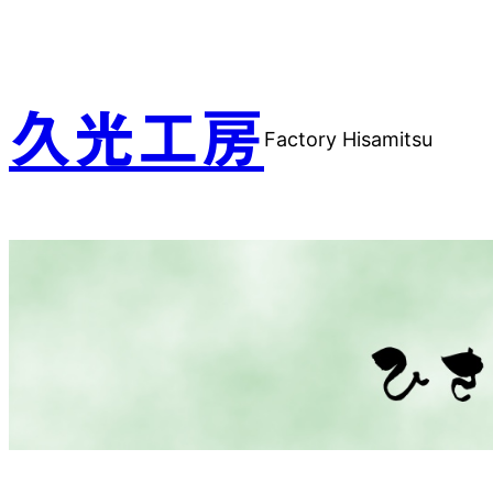
内
容
を
ス
久光工房
Factory Hisamitsu
キ
ッ
プ