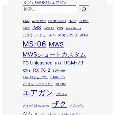
タグ：
SARB-15
, 
エアガン
検
索
AK47
APFG XM7
CQBR block 1
FMG9
FN P90
IMS
G18C
JASRAC
KOG
Kriss Vector
LEDミラージュ
MODEROID
M4A1
MP7A1
MS-06
MWS
MWSショートカスタム
RGM-79
PG Unleashed
PTA
RX-78-2
RX-9
S&W M19
SARB-15
SAA .45 シビリアン
V10ウルトラコンパクト
WE P90
エアガン
ガンダム
ザク
グロック26 Advance
ザブングル
ジム
パトレイバー
スカーH
バッシュ