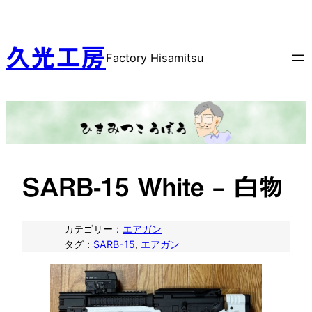
内
容
を
久光工房
Factory Hisamitsu
ス
キ
ッ
プ
SARB-15 White – 白物
カテゴリー：
エアガン
タグ：
SARB-15
, 
エアガン