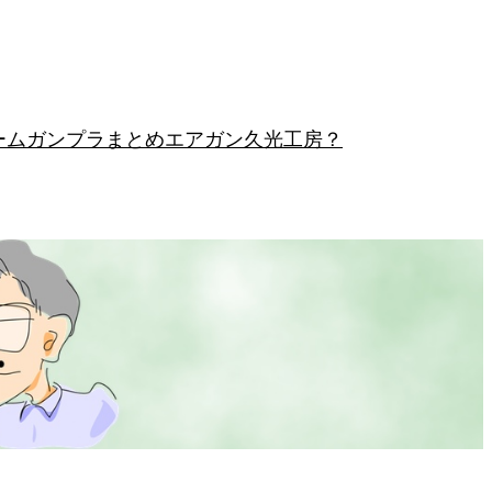
ーム
ガンプラまとめ
エアガン
久光工房？