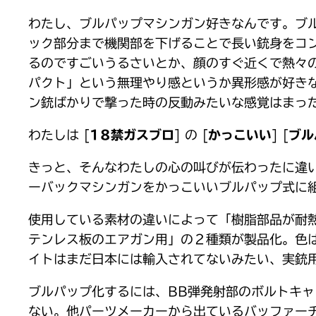
わたし、ブルパップマシンガン好きなんです。ブ
ック部分まで機関部を下げることで長い銃身をコ
るのですごいうるさいとか、顔のすぐ近くで熱々
パクト」という無理やり感というか異形感が好きな
ン銃ばかりで撃った時の反動みたいな感覚はまっ
わたしは [
18禁ガスブロ
] の [
かっこいい
] [
ブル
きっと、そんなわたしの心の叫びが伝わったに違いあ
ーバックマシンガンをかっこいいブルパップ式に
使用している素材の違いによって「樹脂部品が耐熱
テンレス板のエアガン用」の２種類が製品化。色
イトはまだ日本には輸入されてないみたい、実銃
ブルパップ化するには、BB弾発射部のボルトキ
ない。他パーツメーカーから出ているバッファーチ