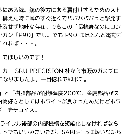
ろにある銃。銃の後方にある肩付けするためのスト
、構えた時に耳のすぐ近くでバババババっと撃発す
普及せず地味な存在。でもこの「長銃身なのにコン
ン「P90」だし。でも P90 はほとんど電動ガ
くれれば・・・。
] でほしいのです！
SRU PRECISION 社から市販のガスブロ
になりましたよ。一目惚れで即ポチ。
」と「樹脂部品が耐熱温度200℃、金属部品がス
白物好きとしてはホワイトが良かったんだけどホワ
ブ」をチョイス。
どライフル後部の内部機構を短縮化しなければなら
トでもいいみたいだが、SARB-15は短いながら