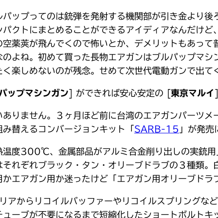
ルパップってのは銃弾を発射する機関部が引き金より後
ンパクトにまとめることができるアイディアなんだけど
の空薬莢が飛んでくので怖いとか、デメリットもあって
のよね。初めて買った長物エアガンはブルパップマシンガ
たく楽しめないのが残念。せめて次世代電動ガンで出て
パップマシンガン
] ができれば安心安定の [
東京マルイ
りません。３ヶ月ほど前に台湾のエアガンパーツメーカー 
組み替えるコンバージョンキット「
SARB-15
」が発売
温度300℃、金属部品がアルミ合金削り出しの実銃用
はそれぞれブラック・タン・オリーブドラブの３種類。
用かエアガン用か迷ったけど「エアガン用オリーブドラ
ャリアからリコイルバッファーやリコイルスプリングな
ューブが不要になるまで短縮化したショートボルトキッ