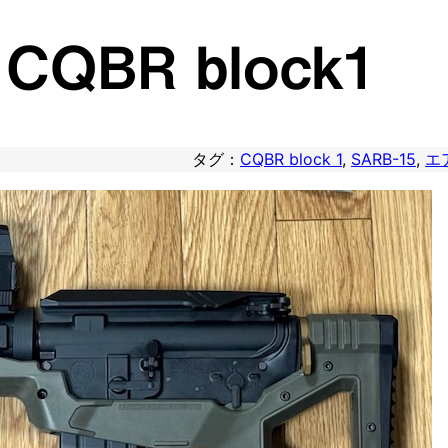
 CQBR block1
タグ：
CQBR block 1
, 
SARB-15
, 
エ