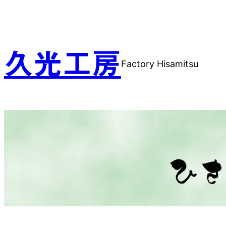
内
容
を
ス
久光工房
Factory Hisamitsu
キ
ッ
プ