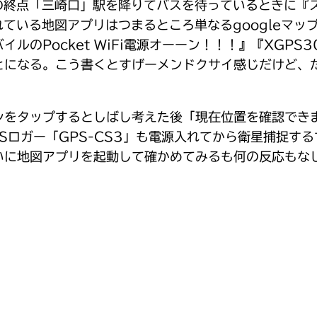
急行の終点「三崎口」駅を降りてバスを待っているときに
ルされている地図アプリはつまるところ単なるgoogle
Pocket WiFi電源オーーン！！！』『XGPS30
とになる。こう書くとすげーメンドクサイ感じだけど、
をタップするとしばし考えた後「現在位置を確認でき
Sロガー「GPS-CS3」も電源入れてから衛星捕捉す
いに地図アプリを起動して確かめてみるも何の反応もな