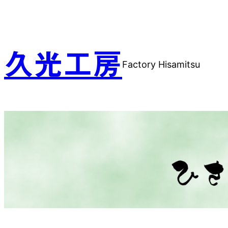
内
容
を
ス
久光工房
Factory Hisamitsu
キ
ッ
プ