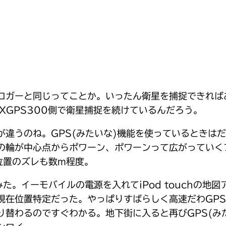
ガーと同じってことか。いったん衛星を捕捉できればあとは
XGPS300側で衛星捕捉を続けているんだろう。
違うのね。GPS(みたいな)機能を使っているときは
状の輪が中心点からポワーン、ポワーンって広がっていく
位置のズレも数m程度。
。イーモバイルの電源を入れてiPod touchの地
る現在位置特定だった。やっぱりすばらしく高速だわGP
り替わるのですぐわかる。地下街に入ると再びGPS(み