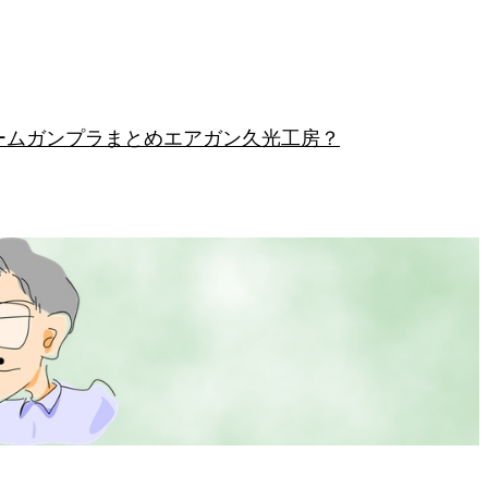
ーム
ガンプラまとめ
エアガン
久光工房？