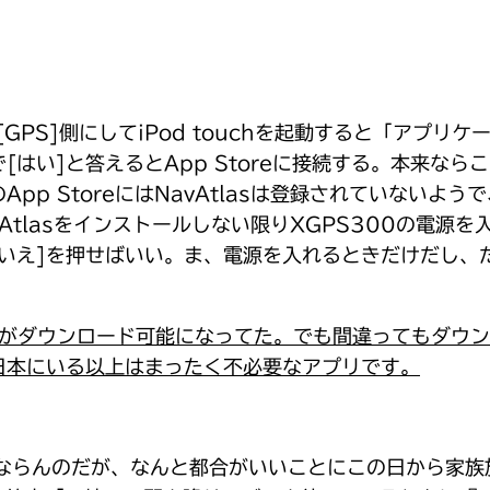
GPS]側にしてiPod touchを起動すると「アプ
い]と答えるとApp Storeに接続する。本来ならこ
pp StoreにはNavAtlasは登録されていないよ
avAtlasをインストールしない限りXGPS300の電
いいえ]を押せばいい。ま、電源を入れるときだけだし、
Atlasがダウンロード可能になってた。でも間違ってもダ
日本にいる以上はまったく不必要なアプリです。
らんのだが、なんと都合がいいことにこの日から家族旅