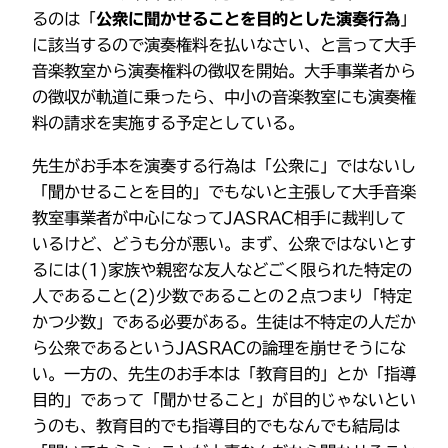
るのは「
公衆に聞かせることを目的とした演奏行為
」
に該当するので演奏権料を払いなさい、と言って大手
音楽教室から演奏権料の徴収を開始。大手事業者から
の徴収が軌道に乗ったら、中小の音楽教室にも演奏権
料の請求を実施する予定としている。
先生がお手本を演奏する行為は「公衆に」ではないし
「聞かせることを目的」でもないと主張して大手音楽
教室事業者が中心になってJASRAC相手に裁判して
いるけど、どうも分が悪い。まず、公衆ではないとす
るには(1)家族や親密な友人などごく限られた特定の
人であること(2)少数であることの２点つまり「特定
かつ少数」である必要がある。生徒は不特定の人だか
ら公衆であるというJASRACの論理を崩せそうにな
い。一方の、先生のお手本は「教育目的」とか「指導
目的」であって「聞かせること」が目的じゃないとい
うのも、教育目的でも指導目的でもなんでも結局は