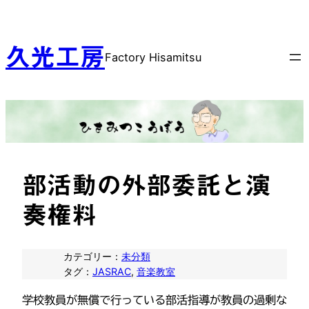
内
容
を
久光工房
Factory Hisamitsu
ス
キ
ッ
プ
部活動の外部委託と演
奏権料
カテゴリー：
未分類
タグ：
JASRAC
, 
音楽教室
学校教員が無償で行っている部活指導が教員の過剰な