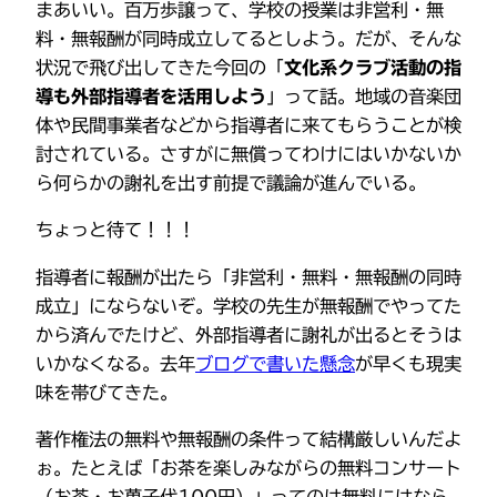
まあいい。百万歩譲って、学校の授業は非営利・無
料・無報酬が同時成立してるとしよう。だが、そんな
状況で飛び出してきた今回の「
文化系クラブ活動の指
導も外部指導者を活用しよう
」って話。地域の音楽団
体や民間事業者などから指導者に来てもらうことが検
討されている。さすがに無償ってわけにはいかないか
ら何らかの謝礼を出す前提で議論が進んでいる。
ちょっと待て！！！
指導者に報酬が出たら「非営利・無料・無報酬の同時
成立」にならないぞ。学校の先生が無報酬でやってた
から済んでたけど、外部指導者に謝礼が出るとそうは
いかなくなる。去年
ブログで書いた懸念
が早くも現実
味を帯びてきた。
著作権法の無料や無報酬の条件って結構厳しいんだよ
ぉ。たとえば「お茶を楽しみながらの無料コンサート