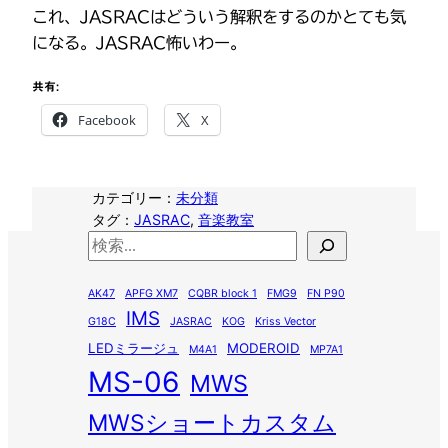
これ、JASRACはどういう解釈をするのかとても気
になる。JASRAC怖いわー。
共有:
Facebook
X
カテゴリー：
未分類
タグ：
JASRAC
, 
音楽教室
検
索
AK47
APFG XM7
CQBR block 1
FMG9
FN P90
IMS
G18C
JASRAC
KOG
Kriss Vector
LEDミラージュ
MODEROID
M4A1
MP7A1
MS-06
MWS
MWSショートカスタム