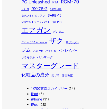
RGM-79
PG Unleashed
PTA
RX-78-2
RX-9
S&W M19
SARB-15
SAA .45 シビリアン
V10ウルトラコンパクト
WE P90
エアガン
ガンダム
ザク
グロック26 Advance
ザブングル
ジム
パトレイバー
スカーH
バッシュ
ベルマーク
プラモデル
マスターグレード
化粧品の成分
楽プラ
音楽教室
1/700東京スカイツリー
(14)
iPad
(6)
iPhone
(11)
iPod
(28)