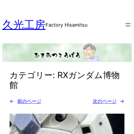
内
容
久光工房
を
Factory Hisamitsu
ス
キ
ッ
プ
カテゴリー:
RXガンダム博物
館
←
前のページ
次のページ
→