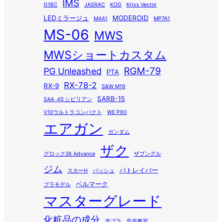
IMS
G18C
JASRAC
KOG
Kriss Vector
LEDミラージュ
MODEROID
M4A1
MP7A1
MS-06
MWS
MWSショートカスタム
RGM-79
PG Unleashed
PTA
RX-78-2
RX-9
S&W M19
SARB-15
SAA .45 シビリアン
V10ウルトラコンパクト
WE P90
エアガン
ガンダム
ザク
グロック26 Advance
ザブングル
ジム
パトレイバー
スカーH
バッシュ
ベルマーク
プラモデル
マスターグレード
化粧品の成分
楽プラ
音楽教室