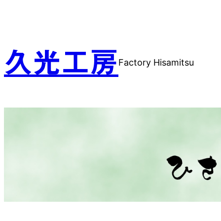
内
容
を
ス
久光工房
Factory Hisamitsu
キ
ッ
プ