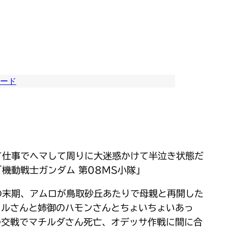
ード
て仕事でヘマして周りに大迷惑かけて半泣き状態だ
機動戦士ガンダム 第08MS小隊」
の末期、アムロが鳥取砂丘あたりで母親と再開した
ラルさんと姉御のハモンさんとちょいちょいあっ
の交戦でマチルダさん死亡、オデッサ作戦に間に合