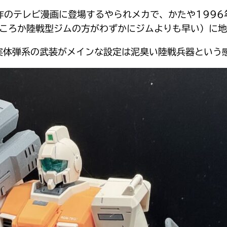
作のテレビ漫画に登場するやられメカで、かたや199
どころか陸戦型ジムの方がわずかにジムよりも早い）に
実体弾系の武装がメインな設定は泥臭い陸戦兵器という