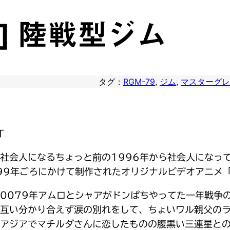
G] 陸戦型ジム
タグ：
RGM-79
, 
ジム
, 
マスターグレ
T
社会人になるちょっと前の1996年から社会人になっ
99年ごろにかけて制作されたオリジナルビデオアニメ「
0079年アムロとシャアがドンぱちやってた一年戦争
互い分かり合えず涙の別れをして、ちょいワル親父の
アジアでマチルダさんに恋したものの腹黒い三連星と