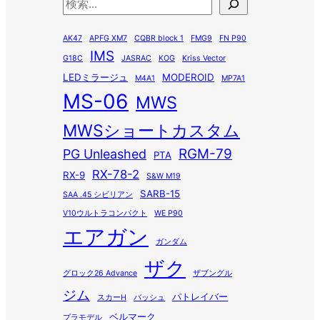
検
索
AK47
APFG XM7
CQBR block 1
FMG9
FN P90
IMS
G18C
JASRAC
KOG
Kriss Vector
LEDミラージュ
MODEROID
M4A1
MP7A1
MS-06
MWS
MWSショートカスタム
RGM-79
PG Unleashed
PTA
RX-78-2
RX-9
S&W M19
SARB-15
SAA .45 シビリアン
V10ウルトラコンパクト
WE P90
エアガン
ガンダム
ザク
グロック26 Advance
ザブングル
ジム
パトレイバー
スカーH
バッシュ
ベルマーク
プラモデル