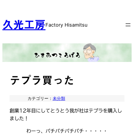
内
容
を
久光工房
Factory Hisamitsu
ス
キ
ッ
プ
テプラ買った
カテゴリー：
未分類
創業12年目にしてとうとう我が社はテプラを購入し
ました！
わーっ、パチパチパチパチ・・・・・