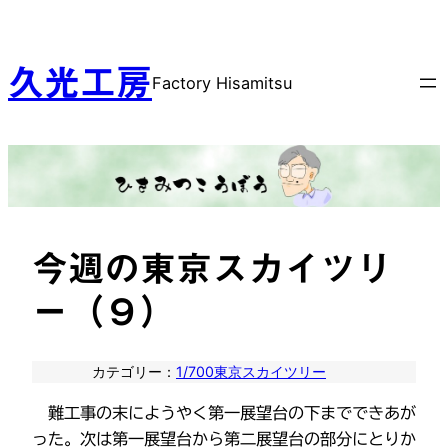
内
容
を
久光工房
Factory Hisamitsu
ス
キ
ッ
プ
今週の東京スカイツリ
ー（９）
カテゴリー：
1/700東京スカイツリー
難工事の末にようやく第一展望台の下までできあが
った。次は第一展望台から第二展望台の部分にとりか