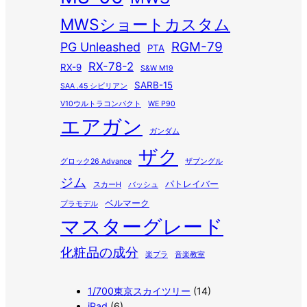
MWSショートカスタム
RGM-79
PG Unleashed
PTA
RX-78-2
RX-9
S&W M19
SARB-15
SAA .45 シビリアン
V10ウルトラコンパクト
WE P90
エアガン
ガンダム
ザク
グロック26 Advance
ザブングル
ジム
パトレイバー
スカーH
バッシュ
ベルマーク
プラモデル
マスターグレード
化粧品の成分
楽プラ
音楽教室
1/700東京スカイツリー
(14)
iPad
(6)