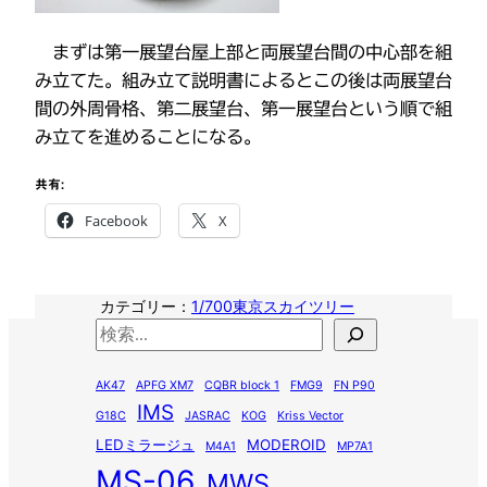
まずは第一展望台屋上部と両展望台間の中心部を組
み立てた。組み立て説明書によるとこの後は両展望台
間の外周骨格、第二展望台、第一展望台という順で組
み立てを進めることになる。
共有:
Facebook
X
カテゴリー：
1/700東京スカイツリー
検
索
AK47
APFG XM7
CQBR block 1
FMG9
FN P90
IMS
G18C
JASRAC
KOG
Kriss Vector
LEDミラージュ
MODEROID
M4A1
MP7A1
MS-06
MWS