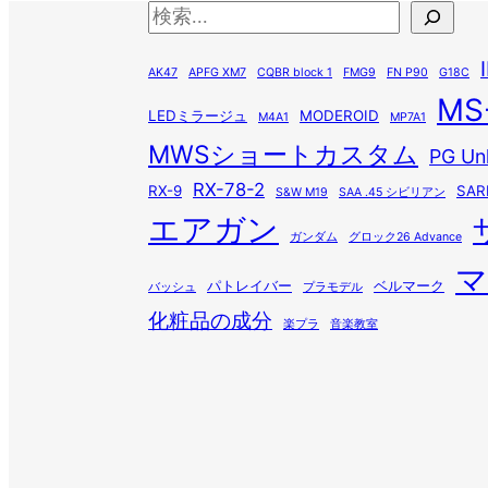
検
索
AK47
APFG XM7
CQBR block 1
FMG9
FN P90
G18C
MS
LEDミラージュ
MODEROID
M4A1
MP7A1
MWSショートカスタム
PG Un
RX-78-2
RX-9
SAR
S&W M19
SAA .45 シビリアン
エアガン
ガンダム
グロック26 Advance
マ
パトレイバー
ベルマーク
バッシュ
プラモデル
化粧品の成分
楽プラ
音楽教室