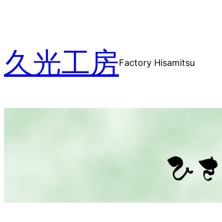
内
容
を
久光工房
ス
Factory Hisamitsu
キ
ッ
プ