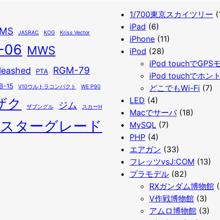
1/700東京スカイツリー
(
iPad
(6)
IMS
JASRAC
KOG
Kriss Vector
iPhone
(11)
-06
MWS
iPod
(28)
iPod touchでGP
RGM-79
leashed
PTA
iPod touchでホン
B-15
どこでもWi-Fi
(7)
V10ウルトラコンパクト
WE P90
ザク
LED
(4)
ジム
ザブングル
スカーH
Macでサーバ
(18)
スターグレード
MySQL
(7)
PHP
(4)
エアガン
(33)
フレッツvsJ:COM
(13)
プラモデル
(82)
RXガンダム博物館
(
V作戦博物館
(3)
アムロ博物館
(3)